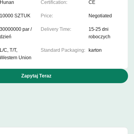
Hunan
Certification:
CE
10000 SZTUK
Price:
Negotiated
30000000 par /
Delivery Time:
15-25 dni
dzień
roboczych
L/C, T/T,
Standard Packaging:
karton
Western Union
Zapytaj Teraz