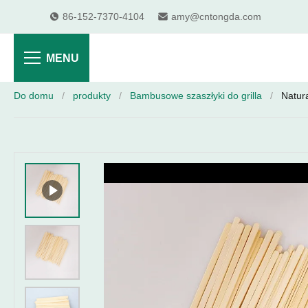
86-152-7370-4104
amy@cntongda.com
MENU
Do domu
/
produkty
/
Bambusowe szaszłyki do grilla
/
Natur