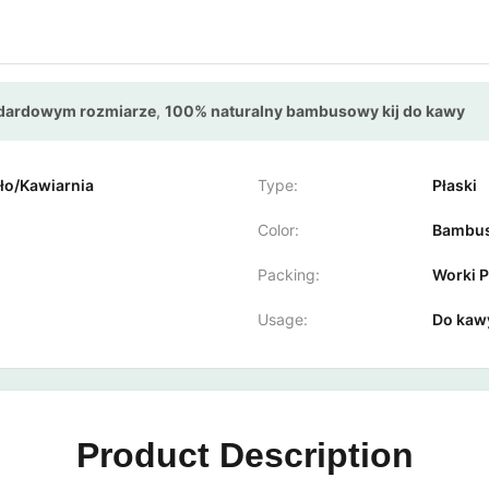
ndardowym rozmiarze
,
100% naturalny bambusowy kij do kawy
o/Kawiarnia
Type:
Płaski
Color:
Bambus
Packing:
Worki 
Usage:
Do kawy
Product Description