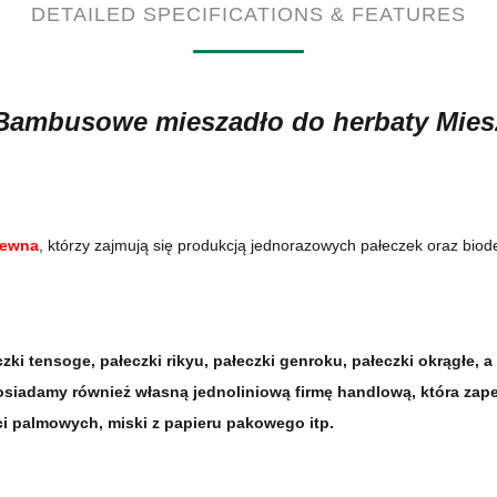
DETAILED SPECIFICATIONS & FEATURES
Bambusowe mieszadło do herbaty Miesz
rewna
, którzy zajmują się produkcją jednorazowych pałeczek oraz bio
zki tensoge, pałeczki rikyu, pałeczki genroku, pałeczki okrągłe,
siadamy również własną jednoliniową firmę handlową, która zapew
ci palmowych, miski z papieru pakowego itp.