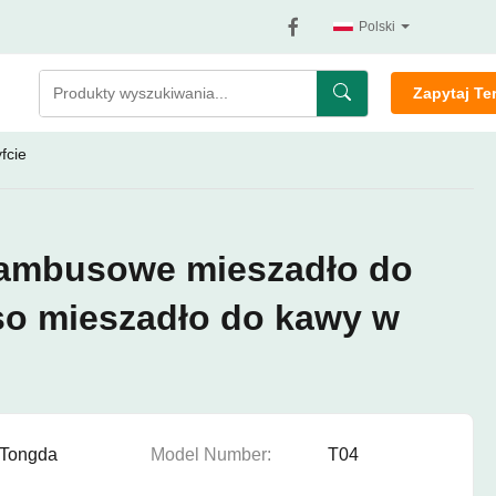
Polski
Zapytaj Te
fcie
bambusowe mieszadło do
so mieszadło do kawy w
Tongda
Model Number:
T04