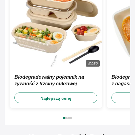
WIDEO
Biodegradowalny pojemnik na
Biodegrad
żywność z trzciny cukrowej
z bagassy,
Bagassa Pojemniki na żywność z
bagassy, ​
pulpy bambusowej
Najlepszą cenę