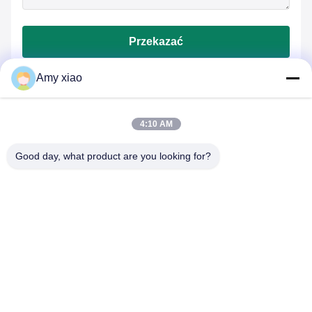
Przekazać
Amy xiao
4:10 AM
Good day, what product are you looking for?
HUNAN TONGDA BAMBOO INDUSTRY
TECHNOLOGY CO.,LTD
BAMBOU/WOODEN/PAPPER & BIODEGRADABLE TABLEWARE
Jednoustanne rozwiązania!
Do domu
produkty
O nas
Skontaktuj się z nami
Budynek profesjonalny i budynek inkubatora budynku centrum
oprogramowania, Lugu Avenue 662, strefa rozwoju