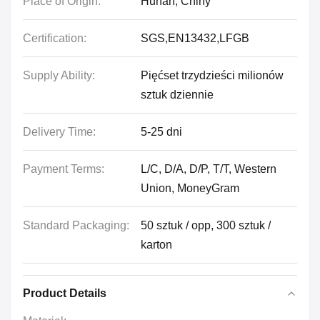
Place of Origin:
Hunan, Chiny
Certification:
SGS,EN13432,LFGB
Supply Ability:
Pięćset trzydzieści milionów
sztuk dziennie
Delivery Time:
5-25 dni
Payment Terms:
L/C, D/A, D/P, T/T, Western
Union, MoneyGram
Standard Packaging:
50 sztuk / opp, 300 sztuk /
karton
Product Details