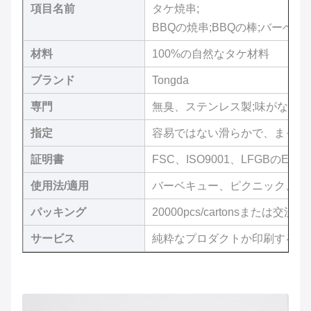
項目名前
タケ焼串;
BBQの焼串;BBQの棒;バーベキ
材料
100%の自然なタケ材料
ブランド
Tongda
専門
無臭、ステンレス製;味がない
指定
容易ではない滑らかで、まっす
証明書
FSC、ISO9001、LFGBのE
使用法/適用
バーベキュー、ピクニック、グ
パッキング
20000pcs/cartonsまたは交渉
サービス
純粋なプロダクトか印刷するこ