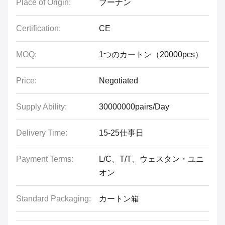
Place of Origin:
フーナン
Certification:
CE
MOQ:
1つのカートン（20000pcs）
Price:
Negotiated
Supply Ability:
30000000pairs/Day
Delivery Time:
15-25仕事日
Payment Terms:
L/C、T/T、ウェスタン・ユニ
オン
Standard Packaging:
カートン箱