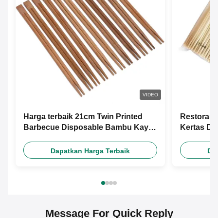
VIDEO
Harga terbaik 21cm Twin Printed
Restoran 
Barbecue Disposable Bambu Kayu
Kertas D
Chopsticks Dengan Desain Gratis
Kustom M
Custom Paper Sleeve
Dapatkan Harga Terbaik
Da
Message For Quick Reply