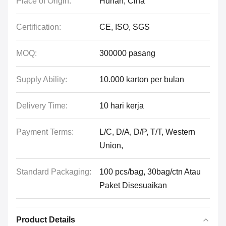
Place of Origin:
Hunan, Cina
Certification:
CE, ISO, SGS
MOQ:
300000 pasang
Supply Ability:
10.000 karton per bulan
Delivery Time:
10 hari kerja
Payment Terms:
L/C, D/A, D/P, T/T, Western
Union,
Standard Packaging:
100 pcs/bag, 30bag/ctn Atau
Paket Disesuaikan
Product Details