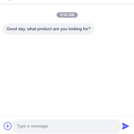
Kirim
8:50 AM
Good day, what product are you looking for?
HUNAN TONGDA BAMBOO INDUSTRY
TECHNOLOGY CO.,LTD
BAMBOO/WOODEN/PAPER & BIODEGRADABLE TABLEWARE
SOLUSI Satu Pintu!
Rumah
Produk
Tentang Kami
Hubungi kami
Gedung Profesional dan Gedung Inkubator Gedung Pusat
Perangkat Lunak, Lugu Avenue 662, Zona Pengembangan