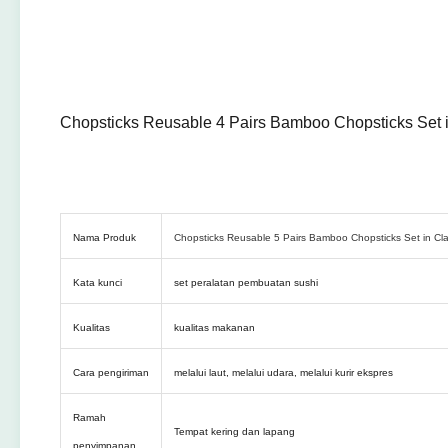
Chopsticks Reusable 4 Pairs Bamboo Chopsticks Set 
Nama Produk
Chopsticks Reusable 5 Pairs Bamboo Chopsticks Set in Cl
Kata kunci
set peralatan pembuatan sushi
Kualitas
kualitas makanan
Cara pengiriman
melalui laut, melalui udara, melalui kurir ekspres
Ramah
Tempat kering dan lapang
penyimpanan