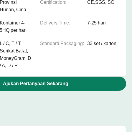
Provinsi
Certification:
CE,SGS,ISO
Hunan, Cina
Kontainer 4-
Delivery Time:
7-25 hari
5HQ per hari
L / C, T / T,
Standard Packaging:
33 set / karton
Serikat Barat,
MoneyGram, D
/ A, D / P
Ajukan Pertanyaan Sekarang