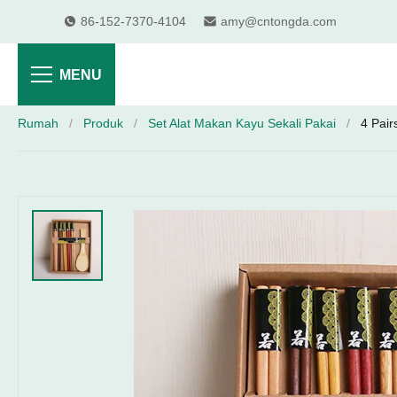
86-152-7370-4104
amy@cntongda.com
MENU
Rumah
/
Produk
/
Set Alat Makan Kayu Sekali Pakai
/
4 Pai