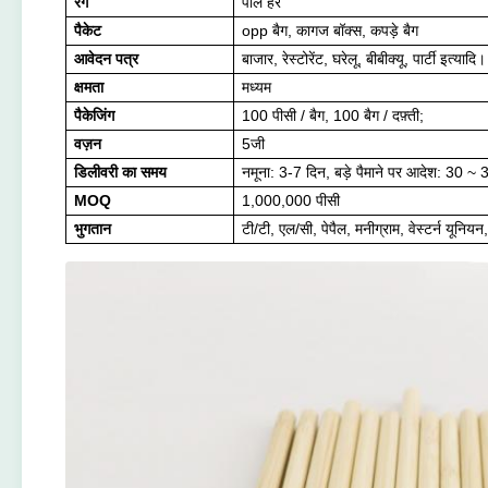
रंग
पीले हरे
पैकेट
opp बैग, कागज बॉक्स, कपड़े बैग
आवेदन पत्र
बाजार, रेस्टोरेंट, घरेलू, बीबीक्यू, पार्टी इत्यादि।
क्षमता
मध्यम
पैकेजिंग
100 पीसी / बैग, 100 बैग / दफ़्ती;
वज़न
5जी
डिलीवरी का समय
नमूना: 3-7 दिन, बड़े पैमाने पर आदेश: 30 ~ 
MOQ
1,000,000 पीसी
भुगतान
टी/टी, एल/सी, पेपैल, मनीग्राम, वेस्टर्न यूनिय