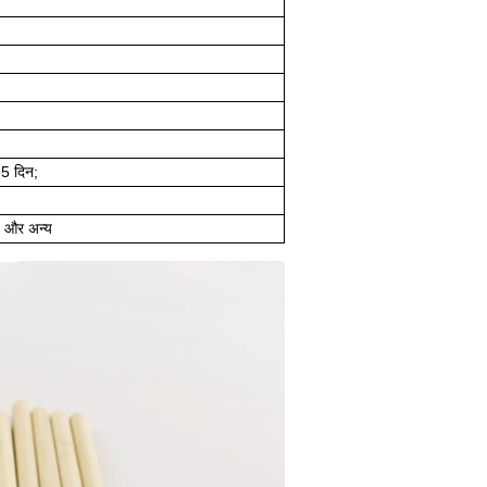
35 दिन;
न, और अन्य