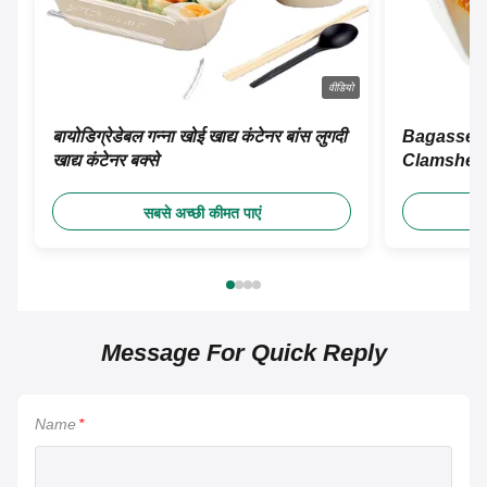
वीडियो
बायोडिग्रेडेबल गन्ना खोई खाद्य कंटेनर बांस लुगदी
Bagasse P
खाद्य कंटेनर बक्से
Clamshell
Takeaway कं
सबसे अच्छी कीमत पाएं
Message For Quick Reply
Name
*