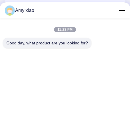
जमा करें
Amy xiao
11:23 PM
Good day, what product are you looking for?
HUNAN TONGDA BAMBOO INDUSTRY
TECHNOLOGY CO.,LTD
बांस/लकड़ी/कागज और बायोडिग्रेडेबल टेबलवेयर वन स्टॉप सॉल्यूशन!
घर
उत्पादों
हमारे बारे में
हमसे संपर्क करें
सॉफ्टवेयर सेंटर बिल्डिंग के पेशेवर भवन और इनक्यूबेटर बिल्डिंग, लुगु एवेन्यू 662, हाई-
टेक डेवलपमेंट जोन चांग्शा सिटी, हुनान, चीन।
0086-152-7370-4104