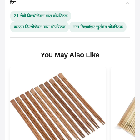
टैग
21 सेमी डिस्पोजेबल बांस चोपस्टिक
कस्टम डिस्पोजेबल बांस चोपस्टिक
नग्न डिशवॉशर सुरक्षित चोपस्टिक
You May Also Like