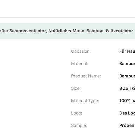
roßer Bambusventilator
,
Natürlicher Moso-Bamboo-Faltventilator
Occasion:
Für Hau
Material:
Bambu
Product Name:
Bambus
Size:
8 Zoll 
Material Type:
100% n
Logo:
Das Log
Sample:
Proben 