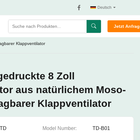
Deutsch
Jetzt Anfra
gbarer Klappventilator
edruckte 8 Zoll
tor aus natürlichem Moso-
agbarer Klappventilator
TD
Model Number:
TD-B01