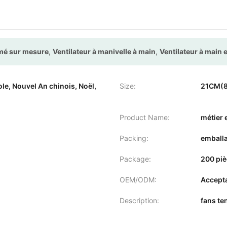
imé sur mesure
,
Ventilateur à manivelle à main
,
Ventilateur à main 
ole, Nouvel An chinois, Noël,
Size:
21CM(8
Product Name:
métier
Packing:
emballa
Package:
200 piè
OEM/ODM:
Accept
Description:
fans te