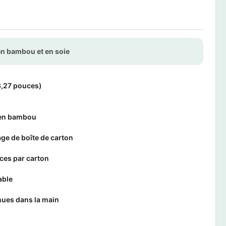
en bambou et en soie
,27 pouces)
 en bambou
ge de boîte de carton
ces par carton
able
nues dans la main