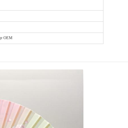
age OEM