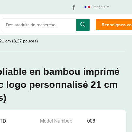
Français
Renseignez-v
 21 cm (8,27 pouces)
 pliable en bambou imprimé
c logo personnalisé 21 cm
s)
TD
Model Number:
006