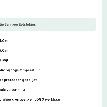
tie Bamboe Eetstokjes
5.0mm
5.0mm
 stijl
satie bij hoge temperatuur
e processen gepolijst
uele verpakking
onifieerd ontwerp en LOGO werkbaar