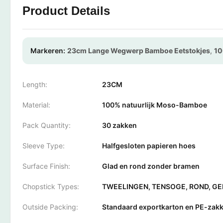
Product Details
Markeren:
23cm Lange Wegwerp Bamboe Eetstokjes
,
10
Length:
23CM
Material:
100% natuurlijk Moso-Bamboe
Pack Quantity:
30 zakken
Sleeve Type:
Halfgesloten papieren hoes
Surface Finish:
Glad en rond zonder bramen
Chopstick Types:
TWEELINGEN, TENSOGE, ROND, GE
Outside Packing:
Standaard exportkarton en PE-zak