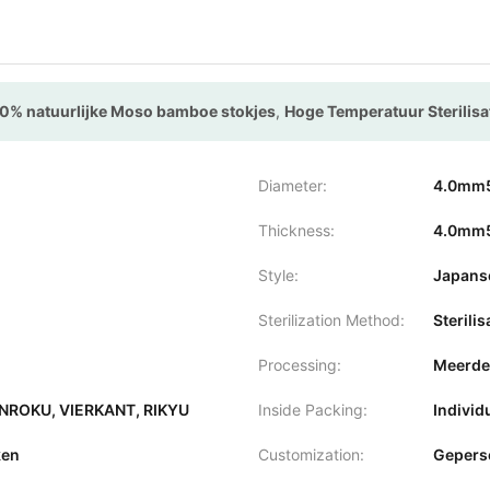
0% natuurlijke Moso bamboe stokjes
,
Hoge Temperatuur Sterilisa
Diameter:
4.0mm
Thickness:
4.0mm
Style:
Japanse
Sterilization Method:
Sterili
Processing:
Meerder
NROKU, VIERKANT, RIKYU
Inside Packing:
Individ
ken
Customization:
Gepers