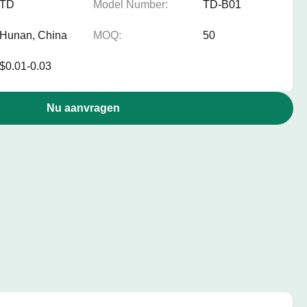
TD
Model Number:
TD-B01
Hunan, China
MOQ:
50
$0.01-0.03
Nu aanvragen