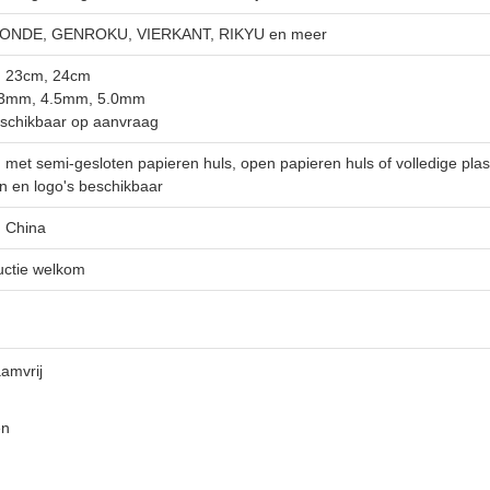
ONDE, GENROKU, VIERKANT, RIKYU en meer
, 23cm, 24cm
4.3mm, 4.5mm, 5.0mm
schikbaar op aanvraag
 met semi-gesloten papieren huls, open papieren huls of volledige plast
 en logo's beschikbaar
 China
uctie welkom
amvrij
en