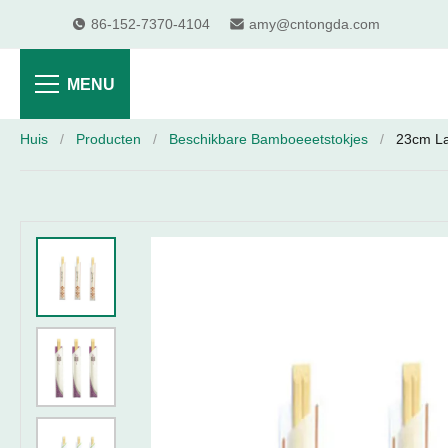
86-152-7370-4104
amy@cntongda.com
MENU
Huis
/
Producten
/
Beschikbare Bamboeeetstokjes
/
23cm La