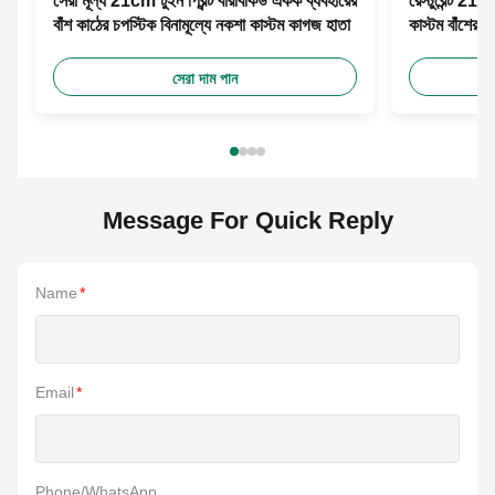
সেরা মূল্য 21cm টুইন প্রিন্ট বারবিকিউ একক ব্যবহারের
রেস্টুরেন্ট 21
বাঁশ কাঠের চপস্টিক বিনামূল্যে নকশা কাস্টম কাগজ হাতা
কাস্টম বাঁশের চ
সেরা দাম পান
Message For Quick Reply
Name
*
Email
*
Phone/WhatsApp