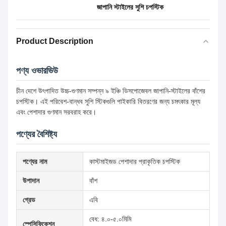
জাপানি স্টাইলের সুশি চপস্টিক
Product Description
পণ্য ওভারভিউ
চীন দেশে উৎপাদিত উচ্চ-গুণমান সম্পন্ন ৯ ইঞ্চি ডিসপোজেবল জাপানি-স্টাইলের বাঁশের
চপস্টিক। এই পরিবেশ-বান্ধব সুশি স্টিকগুলি পাইকারি বিতরণের জন্য চমৎকার মূল্য
এবং পেশাদার গুণমান সরবরাহ করে।
পণ্যের বৈশিষ্ট্য
পণ্যের নাম
কাস্টমাইজড পেশাদার প্রাকৃতিক চপস্টিক
উপাদান
বাঁশ
গ্রেড
এবি
বেধ: ৪.০-৫.০মিমি
স্পেসিফিকেশন