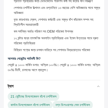
প্রতিটি প্রক্রিয়ার জন্য ডেডিকেটেড পরিদর্শন কর্মী সহ কঠোর মান নিয়ন্ত্রণ
পেশাদার চপস্টিক উত্পাদন এবং রপ্তানিতে ১৩ বছরের বেশি অভিজ্ঞতার সাথে সমৃদ্ধ
অভিজ্ঞতা
বৃহৎ কারখানার স্কেল, পেশাদার কর্মচারী এবং সমৃদ্ধ বাঁশ কাঁচামাল সম্পদ সহ
স্থিতিশীল সরবরাহকারী
কম সর্বনিম্ন অর্ডার পরিমাণ সহ OEM পরিষেবা উপলব্ধ
১২ ঘন্টার মধ্যে তাৎক্ষণিক অনলাইন প্রতিক্রিয়া এবং ইমেল উত্তরের সাথে দ্রুত
পরিষেবা প্রতিক্রিয়া
বিক্রিত পণ্যের জন্য চলমান দায়িত্ব সহ পেশাদার বিক্রয়োত্তর পরিষেবা
আপনার পেমেন্টের শর্তাবলী কি?
পেমেন্ট ≤ ১০০০ মার্কিন ডলার: অগ্রিম ১০০%। পেমেন্ট ≥ ১০০০ মার্কিন ডলার: অগ্রিম
৩০% টি/টি, চালানের আগে ব্যালেন্স।
ট্যাগ
21 সেন্টিমের ডিসপোজেবল বাঁশো চপস্টিকস
কাস্টম ডিসপোজেবল বাঁশো চপস্টিকস
নগ্ন ডিশওয়াশার সেফ চপস্টিকস