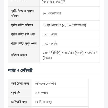
দৈর্ঘ্য: ১৮০-২৩০মিমি
প্রতি ভিতরের প্যাকে
১০০ জোড়া/ব্যাগ
পরিমাণ
প্রতি কার্টনে পরিমাণ
৩০ ব্যাগ/সিটিএন (৩,০০০ পিস/সিটিএন)
প্রতি কার্টনে নিট ওজন
২১.০০ কেজি
প্রতি কার্টনে স্থূল ওজন
২১.৫০ কেজি
৫২৮মিমি (দৈর্ঘ্য) × ২৪৫মিমি (প্রস্থ) × ৩৫৫মিমি
কার্টনের আকার
(উচ্চতা)
অর্ডার ও ডেলিভারি
নমুনা তৈরির সময়
অবিলম্বে ডেলিভারি
নমুনা ফি
ডাক সংগ্রহ
ডেলিভারি সময়
২৫ দিনের মধ্যে