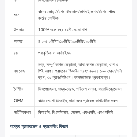
নাম
ডিসপোজেবল চপস্টিক
বাঁশের জোড়া/বাঁশের টেনসোগে/কার্বনাইজেশন/বাঁশের গোল/
ধরন
কাঠের চপস্টিক
উপাদান
100% ৩-৫ বছর বয়সী মোসো বাঁশ
আকার
৪.০-৫.০মিমি*২১০মিমি/২৩০মিমি/১৯৫মিমি
রঙ
প্রাকৃতিক বা কার্বনাইজড
নগ্ন, সম্পূর্ণ কাগজ মোড়ানো, আধা-কাগজ মোড়ানো, ওপি ও
প্যাকেজ
পিই ব্যাগ। গ্রাহকের ডিজাইন গ্রহণ করুন। ১০০ জোড়া/পলি
ব্যাগ, ৩০ ব্যাগ/সিটিএন। কাস্টমাইজড গ্রহণযোগ্য।
বৈশিষ্ট্য
ডিসপোজেবল, খাদ্য-গ্রেড, পরিবেশ বান্ধব, বায়োডিগ্রেডেবল
OEM
রঙিন লোগো ডিজাইন, হাতা এবং প্যাকেজ কাস্টমাইজ করুন
সার্টিফিকেশন
বিআরসি, বিএসসিআই, সেডেক্স, এফএসসি, এলএফজিবি
পণ্যের প্রকারভেদ ও প্যাকেজিং বিবরণ