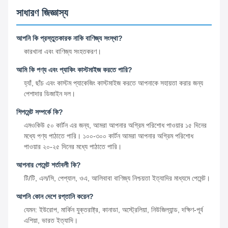
সাধারণ জিজ্ঞাস্য
আপনি কি প্রস্তুতকারক নাকি বাণিজ্য সংস্থা?
কারখানা এবং বাণিজ্য সংহতকরণ।
আমি কি পণ্য এবং প্যাকিং কাস্টমাইজ করতে পারি?
হ্যাঁ, ছাঁচ এবং কাস্টম প্যাকেজিং কাস্টমাইজ করতে আপনাকে সহায়তা করার জন্য
পেশাদার ডিজাইন দল।
শিপমেন্ট সম্পর্কে কি?
এমওকিউ ৫০ কার্টন এর জন্য, আমরা আপনার অগ্রিম পরিশোধ পাওয়ার ১৫ দিনের
মধ্যে পণ্য পাঠাতে পারি। ১০০-৩০০ কার্টন আমরা আপনার অগ্রিম পরিশোধ
পাওয়ার ২০-২৫ দিনের মধ্যে পাঠাতে পারি।
আপনার পেমেন্ট শর্তাবলী কি?
টি/টি, এল/সি, পেপ্যাল, ওএ, আলিবাবা বাণিজ্য নিশ্চয়তা ইত্যাদির মাধ্যমে পেমেন্ট।
আপনি কোন দেশে রপ্তানি করেন?
যেমন: ইউরোপ, মার্কিন যুক্তরাষ্ট্র, কানাডা, অস্ট্রেলিয়া, নিউজিল্যান্ড, দক্ষিণ-পূর্ব
এশিয়া, ভারত ইত্যাদি।