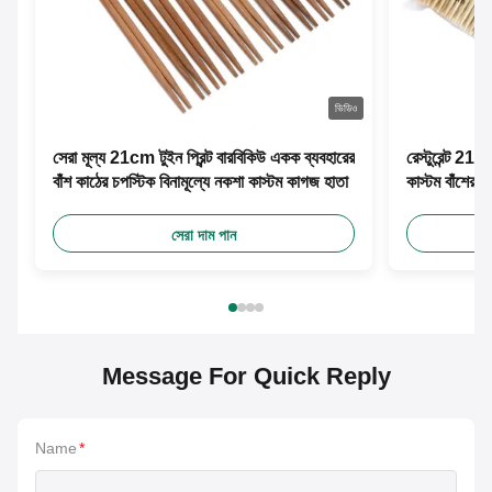
ভিডিও
সেরা মূল্য 21cm টুইন প্রিন্ট বারবিকিউ একক ব্যবহারের
রেস্টুরেন্ট 21
বাঁশ কাঠের চপস্টিক বিনামূল্যে নকশা কাস্টম কাগজ হাতা
কাস্টম বাঁশের চ
সেরা দাম পান
Message For Quick Reply
Name
*