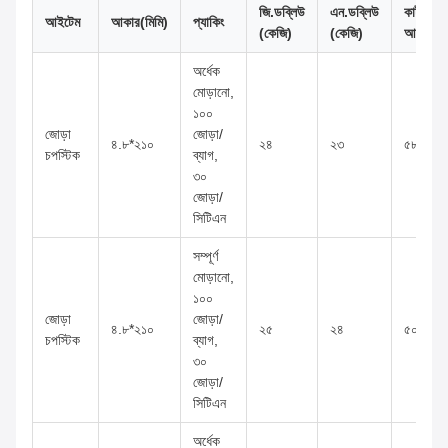
জি.ডব্লিউ
এন.ডব্লিউ
কার্টনের
আইটেম
আকার(মিমি)
প্যাকিং
(কেজি)
(কেজি)
আকার(সে
অর্ধেক
মোড়ানো,
১০০
জোড়া
জোড়া/
৪.৮*২১০
২৪
২৩
৫৮*২২*
চপস্টিক
ব্যাগ,
৩০
জোড়া/
সিটিএন
সম্পূর্ণ
মোড়ানো,
১০০
জোড়া
জোড়া/
৪.৮*২১০
২৫
২৪
৫০*২৫*
চপস্টিক
ব্যাগ,
৩০
জোড়া/
সিটিএন
অর্ধেক