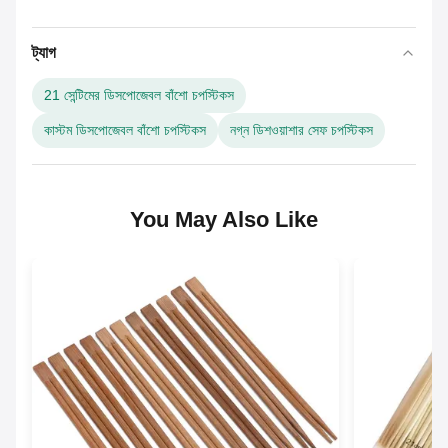
ট্যাগ
21 সেন্টিমের ডিসপোজেবল বাঁশো চপস্টিকস
কাস্টম ডিসপোজেবল বাঁশো চপস্টিকস
নগ্ন ডিশওয়াশার সেফ চপস্টিকস
You May Also Like