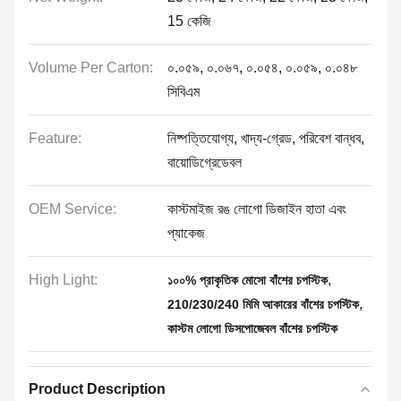
15 কেজি
Volume Per Carton:
০.০৫৯, ০.০৬৭, ০.০৫৪, ০.০৫৯, ০.০৪৮
সিবিএম
Feature:
নিষ্পত্তিযোগ্য, খাদ্য-গ্রেড, পরিবেশ বান্ধব,
বায়োডিগ্রেডেবল
OEM Service:
কাস্টমাইজ রঙ লোগো ডিজাইন হাতা এবং
প্যাকেজ
High Light:
,
১০০% প্রাকৃতিক মোসো বাঁশের চপস্টিক
,
210/230/240 মিমি আকারের বাঁশের চপস্টিক
কাস্টম লোগো ডিসপোজেবল বাঁশের চপস্টিক
Product Description