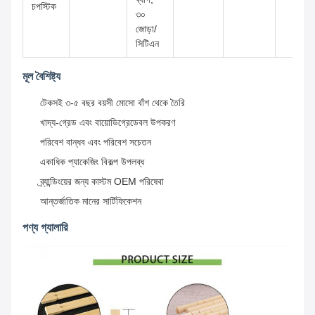
চপস্টিক
৩০
জোড়া/
সিটিএন
মূল বৈশিষ্ট্য
টেকসই ৩-৫ বছর বয়সী মোসো বাঁশ থেকে তৈরি
খাদ্য-গ্রেড এবং বায়োডিগ্রেডেবল উপকরণ
পরিবেশ বান্ধব এবং পরিবেশ সচেতন
একাধিক প্যাকেজিং বিকল্প উপলব্ধ
ব্র্যান্ডিংয়ের জন্য কাস্টম OEM পরিষেবা
আন্তর্জাতিক মানের সার্টিফিকেশন
পণ্য গ্যালারি