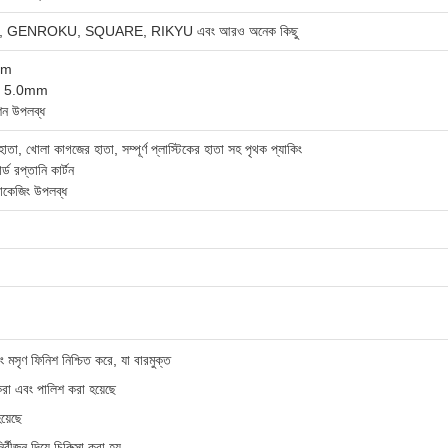
GENROKU, SQUARE, RIKYU এবং আরও অনেক কিছু
cm
, 5.0mm
শন উপলব্ধ
া, খোলা কাগজের হাতা, সম্পূর্ণ প্লাস্টিকের হাতা সহ পৃথক প্যাকিং
র্ড রপ্তানি কার্টন
াকেজিং উপলব্ধ
এবং মসৃণ ফিনিশ নিশ্চিত করে, যা বারমুক্ত
করা এবং পালিশ করা হয়েছে
য়েছে
ীজন দিয়ে চিকিত্সা করা হয়