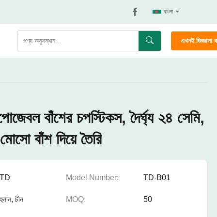
বাংলা
এখনই জিজ্ঞাসা 
োজেবল বাঁশের চপস্টিকস, দৈর্ঘ্য ২৪ সেমি,
মোসো বাঁশ দিয়ে তৈরি
TD
Model Number:
TD-B01
হুনান, চীন
MOQ:
50