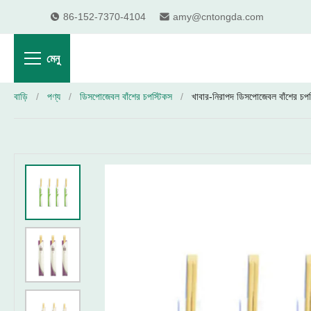
86-152-7370-4104
amy@cntongda.com
মেনু
বাড়ি
/
পণ্য
/
ডিসপোজেবল বাঁশের চপস্টিকস
/
খাবার-নিরাপদ ডিসপোজেবল বাঁশের চপস্