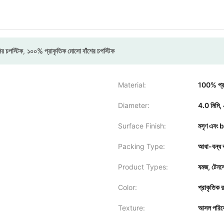
শের চপস্টিক
,
১০০% প্রাকৃতিক মোসো বাঁশের চপস্টিক
Material:
100% প্রা
Diameter:
4.0 মিমি, 
Surface Finish:
মসৃণ এবং b
Packing Type:
আধা-বন্ধ কা
Product Types:
যমজ, টেনসো
Color:
প্রাকৃতিক 
Texture:
আসল পরিবে