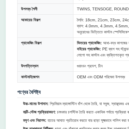
উপলব্ধ শৈলী
TWINS, TENSOGE, ROUND, 
আকারের বিকল্প
দৈর্ঘ্য: 18cm, 21cm, 23cm, 24
ব্যাস: 4.0mm, 4.3mm, 4.5mm
অনুরোধের ভিত্তিতে কাস্টম স্পেসিফিকে
প্যাকেজিং বিকল্প
ভিতরের প্যাকেজিং:
আধা-বদ্ধ কাগজের হাত
বাইরের প্যাকেজিং:
PE ব্যাগ সহ স্ট্যান্ডা
লোগো সহ কাস্টম এবং ব্যক্তিগতকৃত প্য
উৎপত্তিস্থল
গুয়াংডং প্রদেশ, চীন
কাস্টমাইজেশন
OEM এবং ODM পরিষেবা উপলব্ধ
পণ্যের বৈশিষ্ট্য
উচ্চ-মানের উপাদান:
প্রিমিয়াম ম্যাঙ্গোস্টিন বাঁশ থেকে তৈরি, যা সবুজ, স্বাস্থ্যকর 
মাল্টি-স্টেজ প্রক্রিয়াকরণ:
চমৎকার চপস্টিক তৈরি করতে একাধিক পর্যায়ে প্রক্রিয়া 
মসৃণ এবং নিরাপদ:
হাতের আঘাত প্রতিরোধ করতে বার ছাড়া সূক্ষ্মভাবে পালিশ করা হ
উচ্চ-তাপমাত্রা নির্বীজন:
ছাতা এবং বাঁকানো প্রতিরোধ করার জন্য উচ্চ-তাপমাত্রা নির্ব