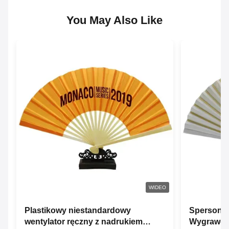
You May Also Like
WIDEO
Plastikowy niestandardowy
Spersonal
wentylator ręczny z nadrukiem
Wygraweru