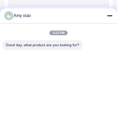
Wiadomość
*
Amy xiao
3:22 PM
Good day, what product are you looking for?
Przekazać
HUNAN TONGDA BAMBOO INDUSTRY
TECHNOLOGY CO.,LTD