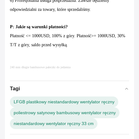
6) Profesjonalna usługa posprzedażna. Zawsze będziemy
odpowiedzialni za towary, które sprzedaliśmy.
P: Jakie są warunki płatności?
Płatność <= 1000USD, 100% z góry. Płatność>= 1000USD, 30%
T/T z góry, saldo przed wysyłką.
240 mm długie bambusowe pałeczki do jedzenia
Tagi
LFGB plastikowy niestandardowy wentylator ręczny
poliestrowy satynowy bambusowy wentylator ręczny
niestandardowy wentylator ręczny 33 cm