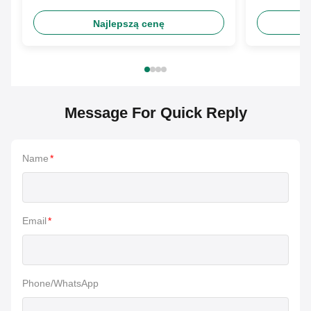
składany wentylator ręczny z
ręczny na
bambusa
Najlepszą cenę
Message For Quick Reply
Name
*
Email
*
Phone/WhatsApp