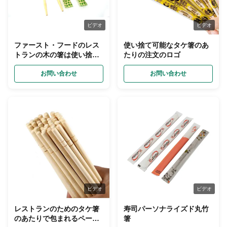
ビデオ
ビデオ
ファースト・フードのレス
使い捨て可能なタケ箸のあ
トランの木の箸は使い捨て
たりの注文のロゴ
可能ポリ袋で包まれて置い
た
お問い合わせ
お問い合わせ
ビデオ
ビデオ
レストランのためのタケ箸
寿司パーソナライズド丸竹
のあたりで包まれるペーパ
箸