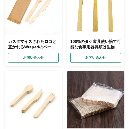
カスタマイズされたロゴと
100%のタケ道具使い捨て可
置かれるWrapedのペーパ
能な食事用器具類は生物分
ー優れた使い捨て可能な木
解性の頑丈置く
の食事用器具類
お問い合わせ
お問い合わせ