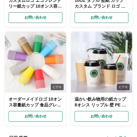
カスタムロゴ エコフレンド
10OZ ダブル 壁紙 カップ
リー紙カップ 10オンス容量
カスタム ブランド ロゴ 環
100% リサイクル素材 単壁
境に優しい
お問い合わせ
お問い合わせ
ビデオ
ビデオ
オーダーメイドロゴ 10オン
温かい飲み物用の紙カップ
ス容量紙カップ 食品グレー
8オンス リップル 壁 PE コ
ド紙 エコフレンドリー
ーティング紙カップ 持ち帰
お問い合わせ
り用
お問い合わせ