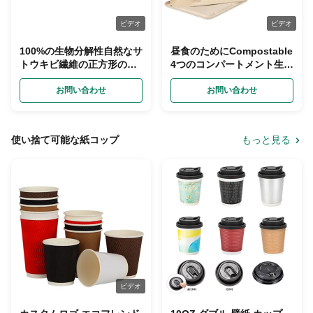
ビデオ
ビデオ
100%の生物分解性自然なサ
昼食のためにCompostable
トウキビ繊維の正方形の使
4つのコンパートメント生物
い捨て可能な版
分解性のサトウキビのバガ
お問い合わせ
スの版
お問い合わせ
使い捨て可能な紙コップ
もっと見る
ビデオ