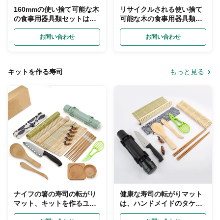
160mmの使い捨て可能な木
リサイクルされる使い捨て
の食事用器具類セットは、
可能な木の食事用器具類無
有機性タケ道具をスプーン
漂白は置いた生物分解性の
でつぐナイフのフォークを
お問い合わせ
バガスをピクニックする
お問い合わせ
包んだ
キットを作る寿司
もっと見る
ナイフの箸の寿司の転がり
健康な寿司の転がりマット
マット、キットを作るユー
は、ハンドメイドのタケ寿
ザー指導タケ寿司
司のキット料理を磨いた