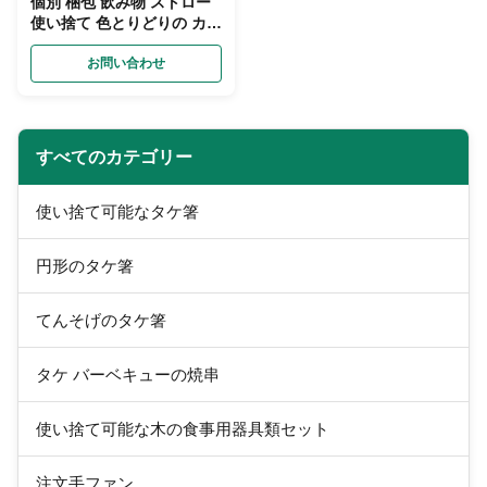
個別 梱包 飲み物 ストロー
使い捨て 色とりどりの カス
タム 食品 グレード 素材
お問い合わせ
すべてのカテゴリー
使い捨て可能なタケ箸
円形のタケ箸
てんそげのタケ箸
タケ バーベキューの焼串
使い捨て可能な木の食事用器具類セット
注文手ファン