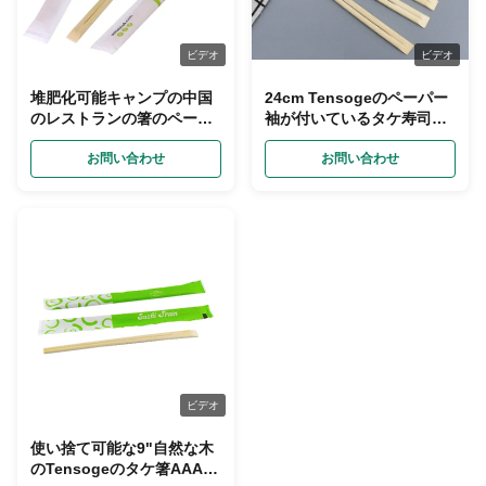
ビデオ
ビデオ
堆肥化可能キャンプの中国
24cm Tensogeのペーパー
のレストランの箸のペーパ
袖が付いているタケ寿司の
ー パッキング
箸
お問い合わせ
お問い合わせ
ビデオ
使い捨て可能な9"自然な木
のTensogeのタケ箸AAAの