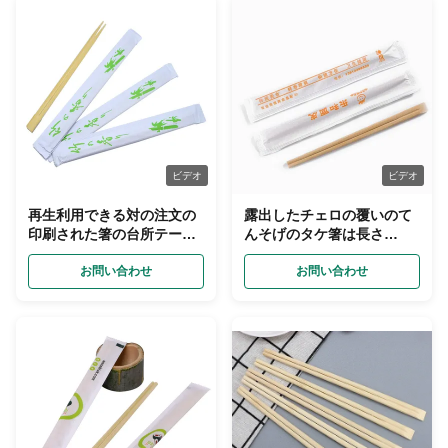
ビデオ
ビデオ
再生利用できる対の注文の
露出したチェロの覆いのて
印刷された箸の台所テーブ
んそげのタケ箸は長さ
ルウェア開いたペーパー パ
240mmをカスタマイズした
ッキング
お問い合わせ
お問い合わせ