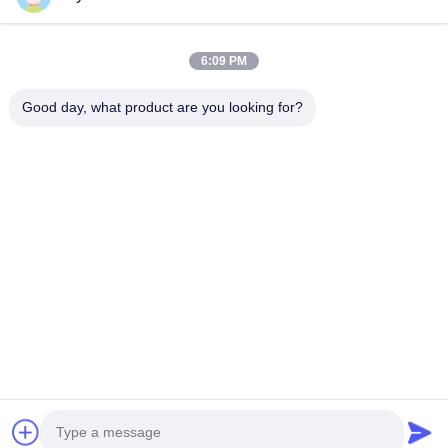
6:09 PM
Good day, what product are you looking for?
HUNAN TONGDA BAMBOO INDUSTRY
TECHNOLOGY CO.,LTD
バンブー/木材/紙&生物分解可能なテーブルウェア 一所立ちの解決
策!
家へ
製品
わたしたち に つい て
お問い合わせ
ソフトウェア中心の建物、Luguの道662の開発の地帯の長沙ハイ
テクな都市、フーナン、中国の専門の建物そして定温器の建物。
86-152-7370-4104
amy@cntongda.com
Copyright © 2021-2026 HUNAN TONGDA BAMBOO INDUSTRY
TECHNOLOGY CO.,LTD. 無断複写・転載を禁じます。