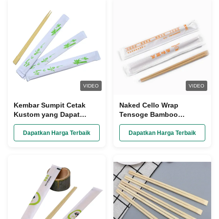
VIDEO
VIDEO
Kembar Sumpit Cetak
Naked Cello Wrap
Kustom yang Dapat
Tensoge Bamboo
Didaur Ulang, Peralatan
Chopsticks Disesuaikan
Makan Dapur, Kemasan
Panjangnya 240mm
Dapatkan Harga Terbaik
Dapatkan Harga Terbaik
Kertas Terbuka