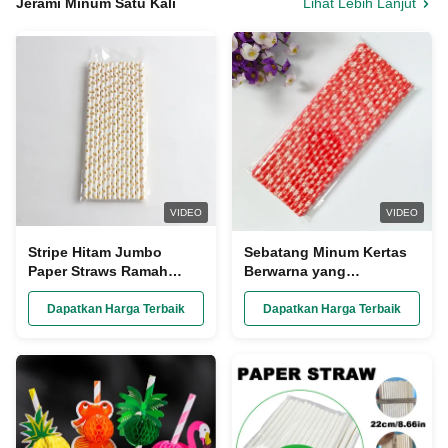
Jerami Minum Satu Kali
Lihat Lebih Lanjut
VIDEO
VIDEO
Stripe Hitam Jumbo
Sebatang Minum Kertas
Paper Straws Ramah
Berwarna yang
Lingkungan dan Bisa
Disesuaikan yang Dibuat
Dibuang untuk Minum
dari Bagasse untuk
Dapatkan Harga Terbaik
Dapatkan Harga Terbaik
Bubble Tea
Minuman Ramah
Lingkungan