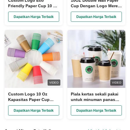
Custom Logo Eco
10OZ Double Wall Paper
Friendly Paper Cup 10 Oz
Cup Dengan Logo Merek
Kapasitas 100% Bahan
Khusus
Daur Ulang Single Wall
Dapatkan Harga Terbaik
Dapatkan Harga Terbaik
VIDEO
VIDEO
Custom Logo 10 Oz
Piala kertas sekali pakai
Kapasitas Paper Cup
untuk minuman panas
Food Grade Paper Ramah
8oz Ripple Wall Pe
Lingkungan
Lapisan Piala kertas
Dapatkan Harga Terbaik
Dapatkan Harga Terbaik
untuk dibawa pergi