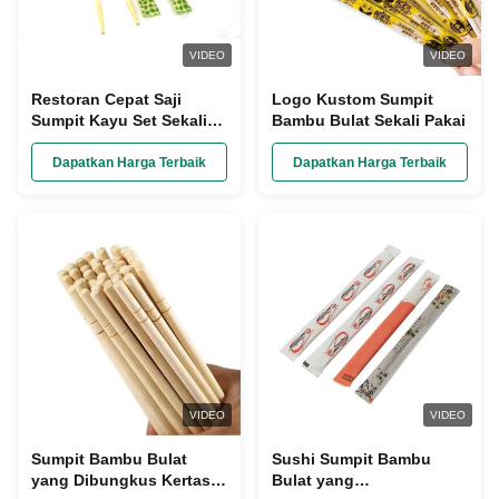
VIDEO
VIDEO
Restoran Cepat Saji
Logo Kustom Sumpit
Sumpit Kayu Set Sekali
Bambu Bulat Sekali Pakai
Pakai Dibungkus Dalam
Kantong Plastik
Dapatkan Harga Terbaik
Dapatkan Harga Terbaik
VIDEO
VIDEO
Sumpit Bambu Bulat
Sushi Sumpit Bambu
yang Dibungkus Kertas
Bulat yang