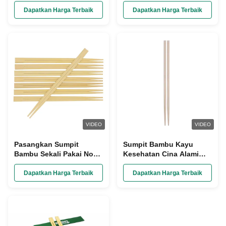
Sumpit Logo Kustom
Jumlah Besar
Sekali Pakai
Dapatkan Harga Terbaik
Dapatkan Harga Terbaik
VIDEO
VIDEO
Pasangkan Sumpit
Sumpit Bambu Kayu
Bambu Sekali Pakai Non
Kesehatan Cina Alami
Slip Untuk Ramen
Untuk Penggunaan
Rumah Restoran
Dapatkan Harga Terbaik
Dapatkan Harga Terbaik