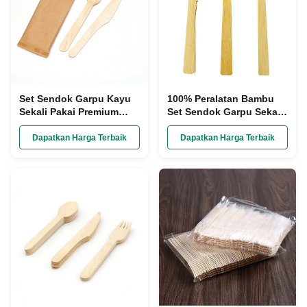
Set Sendok Garpu Kayu
100% Peralatan Bambu
Sekali Pakai Premium
Set Sendok Garpu Sekali
yang Dibungkus Kertas
Pakai Tugas Berat
Dengan Logo yang
Biodegradable
Dapatkan Harga Terbaik
Dapatkan Harga Terbaik
Disesuaikan