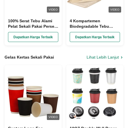
VIDEO
VIDEO
100% Serat Tebu Alami
4 Kompartemen
Pelat Sekali Pakai Persegi
Biodegradable Tebu
Biodegradable
Bagasse Plates Kompos
Untuk Makan Siang
Dapatkan Harga Terbaik
Dapatkan Harga Terbaik
Gelas Kertas Sekali Pakai
Lihat Lebih Lanjut
VIDEO