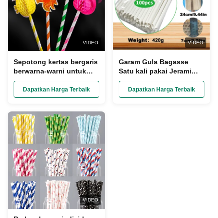
VIDEO
VIDEO
Sepotong kertas bergaris
Garam Gula Bagasse
berwarna-warni untuk
Satu kali pakai Jerami
merayakan pesta 20cm
20cm Panjang Kompos
Panjang
dan Biodegradable
Dapatkan Harga Terbaik
Dapatkan Harga Terbaik
VIDEO