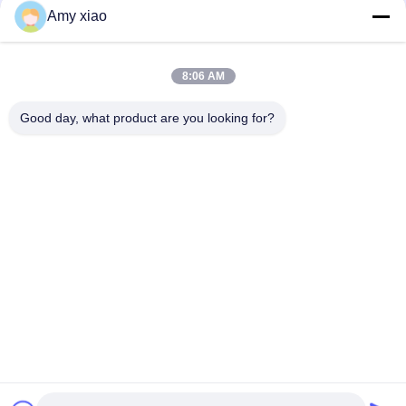
Amy xiao
8:06 AM
Good day, what product are you looking for?
HUNAN TONGDA BAMBOO INDUSTRY
TECHNOLOGY CO.,LTD
BAMBOO/WOODEN/PAPER & BIODEGRADABLE TABLEWARE
SOLUSI Satu Pintu!
Rumah
Produk
Tentang Kami
Hubungi kami
Gedung Profesional dan Gedung Inkubator Gedung Pusat
Perangkat Lunak, Lugu Avenue 662, Zona Pengembangan
Teknologi Tinggi Kota Changsha, Hunan, Cina.
86-152-7370-4104
amy@cntongda.com
Copyright © 2021-2026 HUNAN TONGDA BAMBOO INDUSTRY