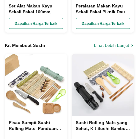
Set Alat Makan Kayu
Peralatan Makan Kayu
Sekali Pakai 160mm,
Sekali Pakai Piknik Daur
Peralatan Bambu Organik
Ulang yang Tidak
yang Dibungkus Sendok
Dikelantang Set Bagasse
Dapatkan Harga Terbaik
Dapatkan Harga Terbaik
Garpu Pisau
Biodegradable
Kit Membuat Sushi
Lihat Lebih Lanjut
Pisau Sumpit Sushi
Sushi Rolling Mats yang
Rolling Mats, Panduan
Sehat, Kit Sushi Bambu
Pengguna Kit Pembuatan
Buatan Tangan Masakan