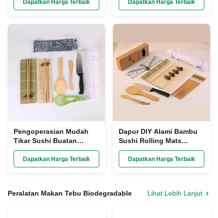
Sushi Bambu
Dipoles
Dapatkan Harga Terbaik
Dapatkan Harga Terbaik
Pengoperasian Mudah
Dapur DIY Alami Bambu
Tikar Sushi Buatan
Sushi Rolling Mats
Sendiri, Pembuat Set
Alpukat Slicer Paper
Sushi Sumpit Nasi
Wrapped
Dapatkan Harga Terbaik
Dapatkan Harga Terbaik
Bambu
Peralatan Makan Tebu Biodegradable
Lihat Lebih Lanjut