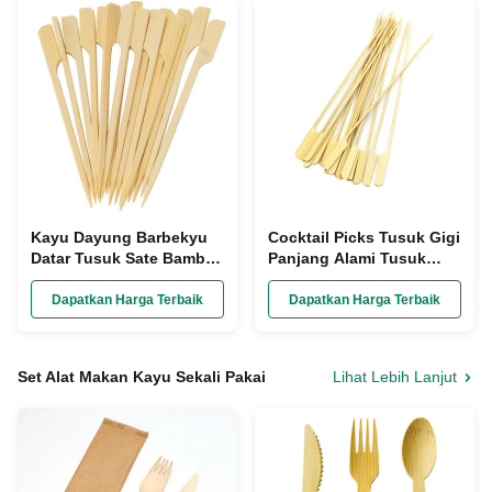
Kayu Dayung Barbekyu
Cocktail Picks Tusuk Gigi
Datar Tusuk Sate Bambu
Panjang Alami Tusuk
BBQ Buah Kebab Sekali
Sate Bbq Kabob Untuk
Pakai
Memanggang
Dapatkan Harga Terbaik
Dapatkan Harga Terbaik
Set Alat Makan Kayu Sekali Pakai
Lihat Lebih Lanjut