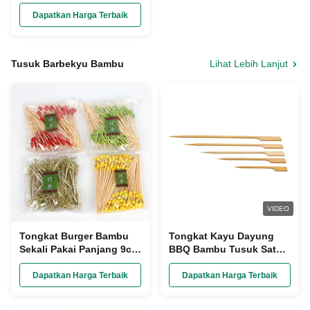
Pakai AAA Grade
Dapatkan Harga Terbaik
Tusuk Barbekyu Bambu
Lihat Lebih Lanjut
VIDEO
Tongkat Burger Bambu
Tongkat Kayu Dayung
Sekali Pakai Panjang 9cm
BBQ Bambu Tusuk Sate
/ 12cm
untuk Memanggang Luar
Ruangan
Dapatkan Harga Terbaik
Dapatkan Harga Terbaik