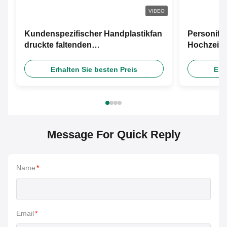
VIDEO
Kundenspezifischer Handplastikfan
Personifiz
druckte faltenden
Hochzeits
Bambuspapierhandfan
Handfan b
Erhalten Sie besten Preis
Erh
Message For Quick Reply
Name
*
Email
*