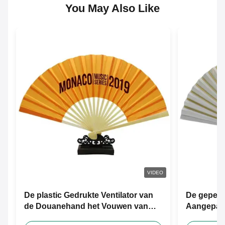
You May Also Like
VIDEO
De plastic Gedrukte Ventilator van
De gepers
de Douanehand het Vouwen van
Aangepast
Bamboedocument Handventilator
Zijdehand