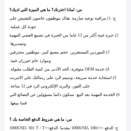
س: لماذا اخترتك؟ ما هي الميزة التي لديك؟
ج: 1) مراقبة نوعية صارمة. هناك موظفون خاصون للتفتيش على
جودة كل عملية.
2) خبرة غنية.أكثر من 13 عاما من الخبرة في تصنيع العصي المهنية
وتصديرها.
3) الموردين المستقرين. حجم مصنع كبير، موظفين محترفين
وموارد خام خيزران غنية.
4) خدمة OEM متوفرة، الحد الأدنى من كمية الطلب مقبولة.
5) استجابة خدمة سريعة، وسيتم الرد على رسالتك على الانترنت
على الفور، والبريد الإلكتروني الرد في 12 ساعة.
6) الخدمة المهنية بعد البيع. سنكون دائما مسؤولين عن البضائع التي
قمنا ببيعها.
س: ما هي شروط الدفع الخاصة بك ؟
ج: الدفع <=1000USD، 100٪ مقدما. الدفع>=1000USD، 30٪ T / T