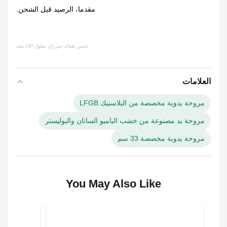
مقدما، الرصيد قبل الشحن.
عصي طعام خيزران بطول 240 ملم
العلامات
مروحة يدوية مخصصة من البلاستيك LFGB
مروحة يد مصنوعة من خشب البامبو الساتان والبوليستر
مروحة يدوية مخصصة 33 سم
You May Also Like