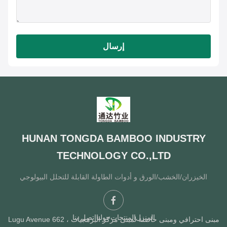
إرسال
HUNAN TONGDA BAMBOO INDUSTRY
TECHNOLOGY CO.,LTD
الخيزران/الخشب/الورق و أدوات الطاولة القابلة للتحلل البيولوجي
المنزل
المنتجات
حولنا
اتصل بنا
مبنى احترافي ومبنى حاضنة لمبنى مركز البرمجيات ، Lugu Avenue 662