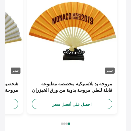
فيديو
فيديو
مروحة يد بلاستيكية مخصصة مطبوعة
شخصية طباعة 
قابلة للطي مروحة يدوية من ورق الخيزران
مروحة يد حري
احصل على أفضل سعر
احص