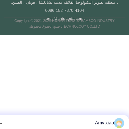
، منطقة تطوير التكنولوجيا الفائقة مدينة تشانغشا ، هونان ، الصين.
0086-152-7370-4104
amy@cntongda.com
Copyright © 2021-2026 HUNAN TONGDA BAMBOO INDUSTRY
TECHNOLOGY CO.,LTD. جميع الحقوق محفوظة
Amy xiao